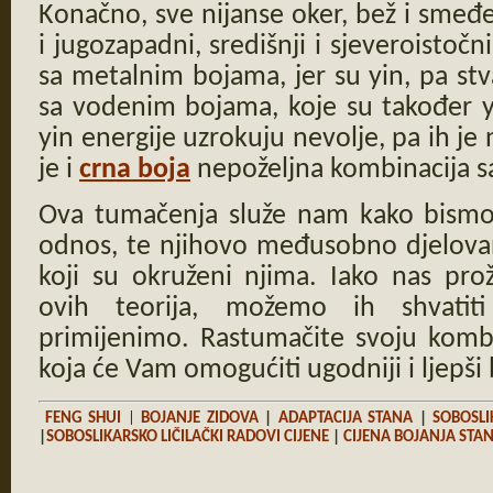
Konačno, sve nijanse oker, bež i smeđ
i jugozapadni, središnji i sjeveroistočn
sa metalnim bojama, jer su yin, pa stv
sa vodenim bojama, koje su također y
yin energije uzrokuju nevolje, pa ih je 
je i
crna boja
nepoželjna kombinacija 
Ova tumačenja služe nam kako bismo 
odnos, te njihovo međusobno djelovan
koji su okruženi njima. Iako nas prož
ovih teorija, možemo ih shvatit
primijenimo. Rastumačite svoju kombi
koja će Vam omogućiti ugodniji i ljep
FENG SHUI
|
BOJANJE ZIDOVA
|
ADAPTACIJA STANA
|
SOBOSLI
|
SOBOSLIKARSKO LIČILAČKI RADOVI CIJENE
|
CIJENA BOJANJA STA