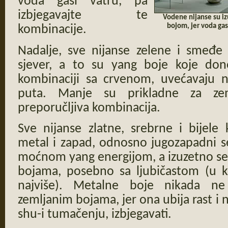
voda gasi vatru, pa
izbjegavajte te
Vodene nijanse su iz
bojom, jer voda gas
kombinacije.
Nadalje, sve nijanse zelene i smeđe
sjever, a to su yang boje koje don
kombinaciji sa crvenom, uvećavaju n
puta. Manje su prikladne za ze
preporučljiva kombinacija.
Sve nijanse zlatne, srebrne i bijele 
metal i zapad, odnosno jugozapadni se
moćnom yang energijom, a izuzetno se
bojama, posebno sa ljubičastom (u k
najviše). Metalne boje nikada ne
zemljanim bojama, jer ona ubija rast i n
shu-i tumačenju, izbjegavati.