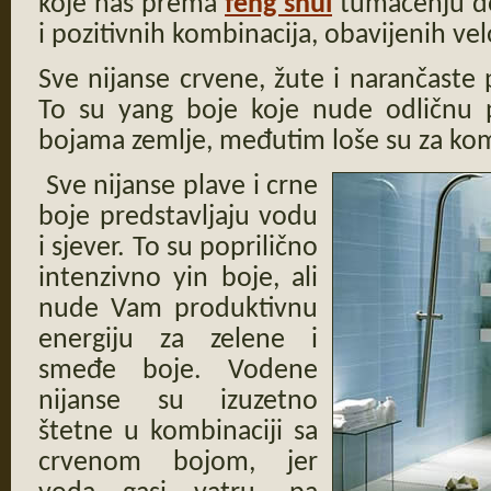
koje nas prema
feng shui
tumačenju do
i pozitivnih kombinacija, obavijenih ve
Sve nijanse crvene, žute i narančaste p
To su yang boje koje nude odličnu
bojama zemlje, međutim loše su za kom
Sve nijanse plave i crne
boje predstavljaju vodu
i sjever. To su poprilično
intenzivno yin boje, ali
nude Vam produktivnu
energiju za zelene i
smeđe boje. Vodene
nijanse su izuzetno
štetne u kombinaciji sa
crvenom bojom, jer