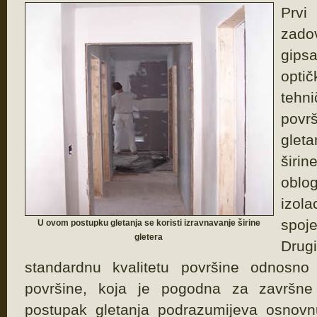
Prv
zado
gips
optič
tehn
povr
gleta
širin
oblo
izol
spoj
U ovom postupku gletanja se koristi izravnavanje širine
gletera
Drugi
standardnu kvalitetu površine odnosno
površine, koja je pogodna za završne
postupak gletanja podrazumijeva osnovn