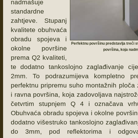
nadmašuje
standardne
zahtjeve. Stupanj
kvalitete obuhvaća
obradu spojeva i
Perfektnu površinu predstavlja treći s
okolne površine
površina, koja nad
prema Q2 kvaliteti,
te dodatno tankoslojno zaglađivanje cije
2mm. To podrazumijeva kompletno pre
perfektnu pripremu suho montažnih ploča z
i ravna površina, koja zadovoljava najstrož
četvrtim stupnjem Q 4 i označava vrh
Obuhvaća obradu spojeva i okolne površin
dodatno višestruko tankoslojno zaglađivanje
do 3mm, pod reflektorima i odgova