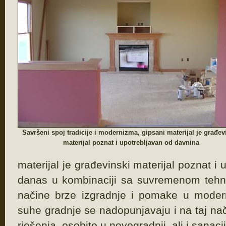
Savršeni spoj tradicije i modernizma, gipsani materijal je građev
materijal poznat i upotrebljavan od davnina
materijal je građevinski materijal poznat i
danas u kombinaciji sa suvremenom teh
načine brze izgradnje i pomake u moderno
suhe gradnje se nadopunjavaju i na taj n
rješenja, osobito u novogradnji, ali i sanacij