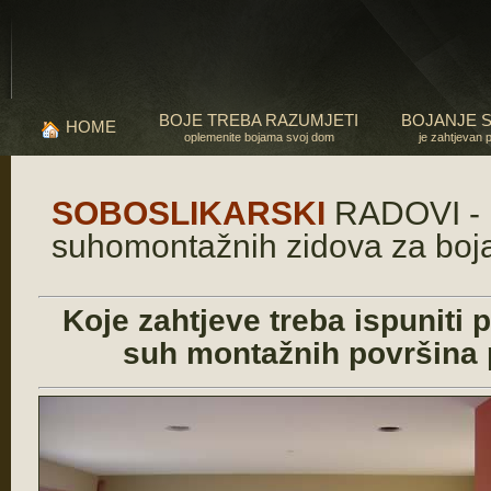
BOJE TREBA RAZUMJETI
BOJANJE 
HOME
oplemenite bojama svoj dom
je zahtjevan 
SOBOSLIKARSKI
RADOVI - 
suhomontažnih zidova za boj
Koje zahtjeve treba ispuniti 
suh montažnih površina p